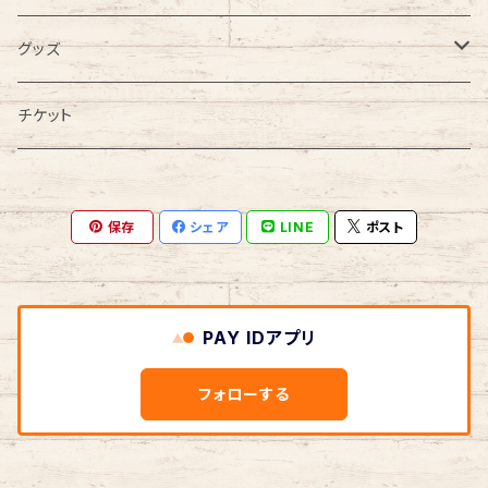
DVD
Tシャツ
グッズ
その他
20周年記念
チケット
スマホケース
保存
シェア
LINE
ポスト
iphone7/6
オリジナルグッズ
PAY IDアプリ
フォローする