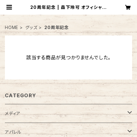
20周年記念 | 森下玲可 オフィシャル
ショップ
HOME
グッズ
20周年記念
該当する商品が見つかりませんでした。
CATEGORY
メディア
CD
アパレル