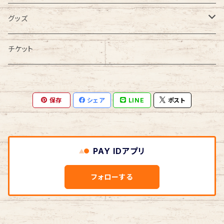
DVD
Tシャツ
グッズ
その他
20周年記念
チケット
スマホケース
保存
シェア
LINE
ポスト
iphone7/6
オリジナルグッズ
PAY IDアプリ
フォローする